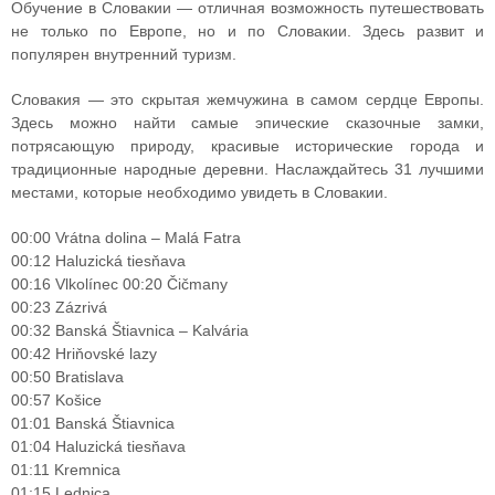
Обучение в Словакии — отличная возможность путешествовать
не только по Европе, но и по Словакии. Здесь развит и
популярен внутренний туризм.
Словакия — это скрытая жемчужина в самом сердце Европы.
Здесь можно найти самые эпические сказочные замки,
потрясающую природу, красивые исторические города и
традиционные народные деревни. Наслаждайтесь 31 лучшими
местами, которые необходимо увидеть в Словакии.
00:00 Vrátna dolina – Malá Fatra
00:12 Haluzická tiesňava
00:16 Vlkolínec 00:20 Čičmany
00:23 Zázrivá
00:32 Banská Štiavnica – Kalvária
00:42 Hriňovské lazy
00:50 Bratislava
00:57 Košice
01:01 Banská Štiavnica
01:04 Haluzická tiesňava
01:11 Kremnica
01:15 Lednica