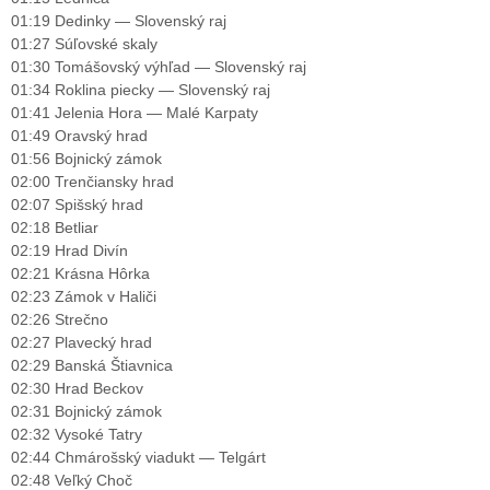
01:19 Dedinky — Slovenský raj
01:27 Súľovské skaly
01:30 Tomášovský výhľad — Slovenský raj
01:34 Roklina piecky — Slovenský raj
01:41 Jelenia Hora — Malé Karpaty
01:49 Oravský hrad
01:56 Bojnický zámok
02:00 Trenčiansky hrad
02:07 Spišský hrad
02:18 Betliar
02:19 Hrad Divín
02:21 Krásna Hôrka
02:23 Zámok v Haliči
02:26 Strečno
02:27 Plavecký hrad
02:29 Banská Štiavnica
02:30 Hrad Beckov
02:31 Bojnický zámok
02:32 Vysoké Tatry
02:44 Chmárošský viadukt — Telgárt
02:48 Veľký Choč