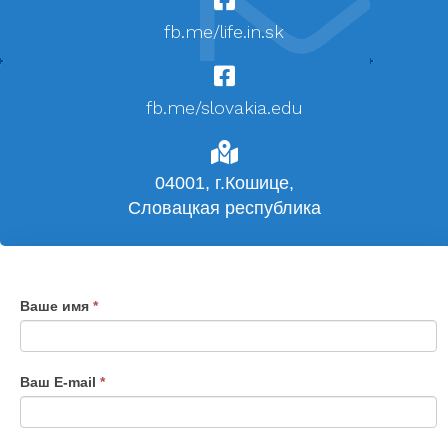
fb.me/life.in.sk
fb.me/slovakia.edu
04001, г.Кошице,
Словацкая республика
If
Ваше имя
*
Contact
you
Us
are
human,
Ваш E-mail
*
leave
this