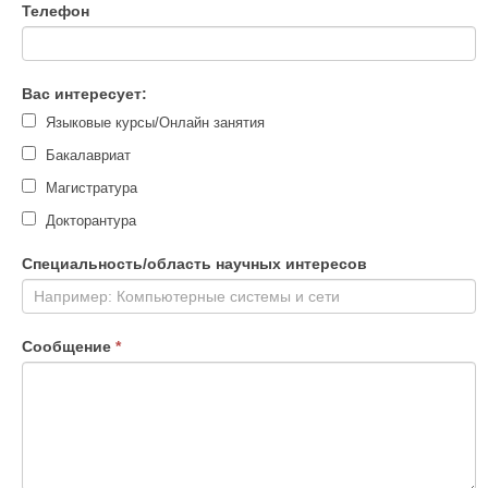
field
Телефон
blank.
Вас интересует:
Языковые курсы/Онлайн занятия
Бакалавриат
Магистратура
Докторантура
Специальность/область научных интересов
Сообщение
*